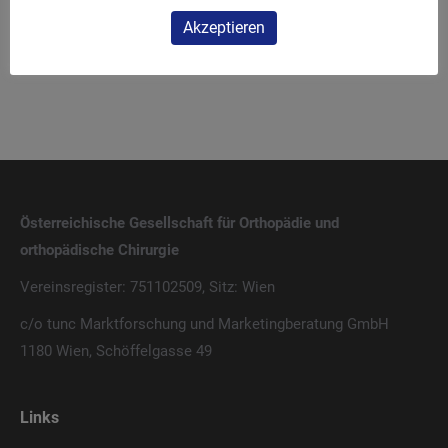
Akzeptieren
Shark Screw® Symposium 2024
AE Masterkurs Knie
Österreichische Gesellschaft für Orthopädie und
orthopädische Chirurgie
Vereinsregister: 751102509, Sitz: Wien
c/o tunc Marktforschung und Marketingberatung GmbH
1180 Wien, Schöffelgasse 49
Links