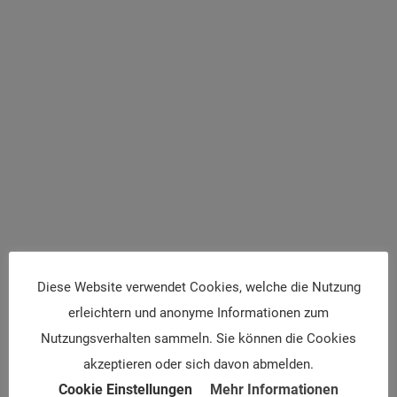
Diese Website verwendet Cookies, welche die Nutzung
VERANSTALTUNGSORT
erleichtern und anonyme Informationen zum
Orthopädisches Spital Speising
Nutzungsverhalten sammeln. Sie können die Cookies
Speisinger Straße 109
akzeptieren oder sich davon abmelden.
Wien
,
1130
Google Karte anzeigen
Cookie Einstellungen
Mehr Informationen