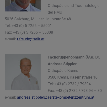
Orthopädie und Traumatologie
der PMU
5026 Salzburg, Müllner Hauptstraße 48
Tel: +43 (0) 5 7255 – 55001
Fax: +43 (0) 5 7255 – 55008
e-mail:
t.freude@salk.at
Fachgruppenobmann ÖÄK: Dr.
Andreas Stippler
Orthopädie Krems
3500 Krems, Kasernstraße 16
Tel: +43 (0) 2732 / 79394
Fax: +43 (0) 2732 / 793 94 – 30
e-mail:
andreas.stippler@aerztekompetenzzentrum.at