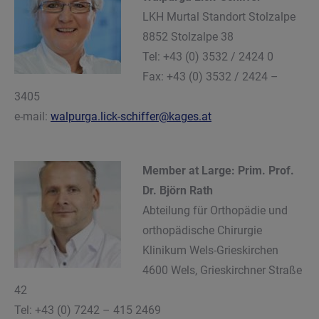
LKH Murtal Standort Stolzalpe
8852 Stolzalpe 38
Tel: +43 (0) 3532 / 2424 0
Fax: +43 (0) 3532 / 2424 –
3405
e-mail:
walpurga.lick-schiffer@kages.at
Member at Large: Prim.
Prof.
Dr. Björn Rath
Abteilung für Orthopädie und
orthopädische Chirurgie
Klinikum Wels-Grieskirchen
4600 Wels, Grieskirchner Straße
42
Tel: +43 (0) 7242 – 415 2469