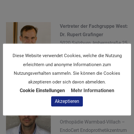
Vertreter der Fachgruppe West:
Dr. Rupert Grafinger
5020 Salzburg, Imbergstraße 25
Tel: +43 (0) 662 / 87 41 80
Diese Website verwendet Cookies, welche die Nutzung
e-mail:
r.grafinger@a1.net
erleichtern und anonyme Informationen zum
Nutzungsverhalten sammeln. Sie können die Cookies
akzeptieren oder sich davon abmelden.
Cookie Einstellungen
Mehr Informationen
Vertreter Mittelbau: Priv.Doz.
Akzeptieren
DDr. Lukas Holzer
Sonderkrankenanstalt für
Orthopädie Warmbad-Villach –
EndoCert Endoprothetikzentrum