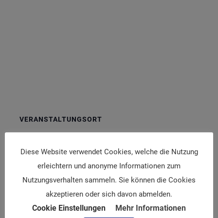
VERANSTALTUNGSORT
RheinMain CongressCenter Wiesbaden
Diese Website verwendet Cookies, welche die Nutzung
Friedrich-Ebert-Allee
Wiesbaden
erleichtern und anonyme Informationen zum
,
65185
Germany
Google Karte anzeigen
Nutzungsverhalten sammeln. Sie können die Cookies
akzeptieren oder sich davon abmelden.
CCJR® 2025 – Current
ISAC 2025: 1st International
Cookie Einstellungen
Mehr Informationen
Concepts in Joint
Shoulder Arthroplasty Conference