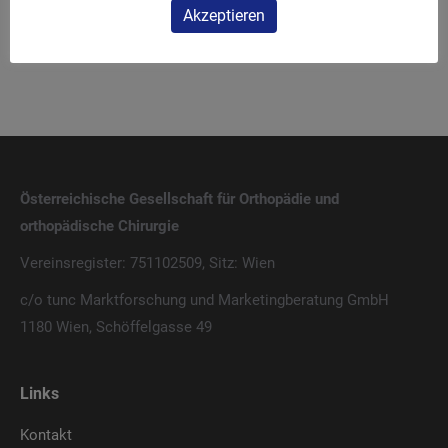
Replacement®
Akzeptieren
Österreichische Gesellschaft für Orthopädie und
orthopädische Chirurgie
Vereinsregister: 751102509, Sitz: Wien
c/o tunc Marktforschung und Marketingberatung GmbH
1180 Wien, Schöffelgasse 49
Links
Kontakt