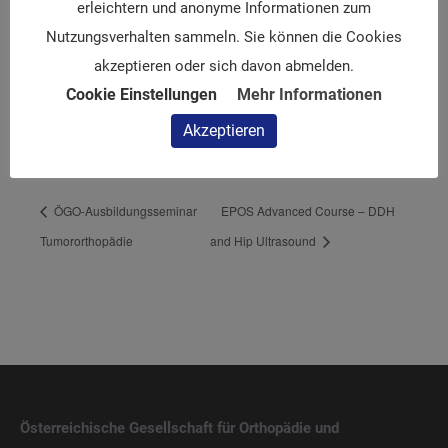
erleichtern und anonyme Informationen zum
Nutzungsverhalten sammeln. Sie können die Cookies
VERANSTALTUNGSORT
akzeptieren oder sich davon abmelden.
Cookie Einstellungen
Mehr Informationen
Design Center Linz
Europaplatz 1
Akzeptieren
Linz
,
4020
Google Karte anzeigen
ÖGO-Ausbildungsseminar
EPOS Advanced Course – DDH
Tumororthopädie
and Hip Ultrasound
Österreichische Gesellschaft für Orthopädie und