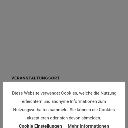
VERANSTALTUNGSORT
Olympiakongreßzentrum Seefeld/Tirol
Diese Website verwendet Cookies, welche die Nutzung
Klosterstraße 600
erleichtern und anonyme Informationen zum
Seefeld
,
6100
Österreich
Google Karte anzeigen
Nutzungsverhalten sammeln. Sie können die Cookies
akzeptieren oder sich davon abmelden.
Infoveranstaltung zum
ÖGO-Ausbildungsseminar
Cookie Einstellungen
Mehr Informationen