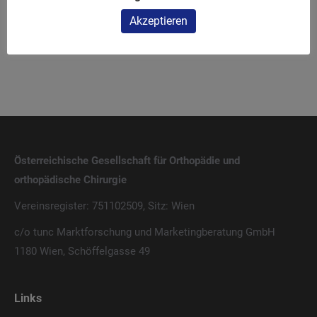
Masterstudium Orthopädie und
„Fußchirurgie in der
Akzeptieren
Traumatologie, MSc (CE)
Orthopädie“
Österreichische Gesellschaft für Orthopädie und
orthopädische Chirurgie
Vereinsregister: 751102509, Sitz: Wien
c/o tunc Marktforschung und Marketingberatung GmbH
1180 Wien, Schöffelgasse 49
Links