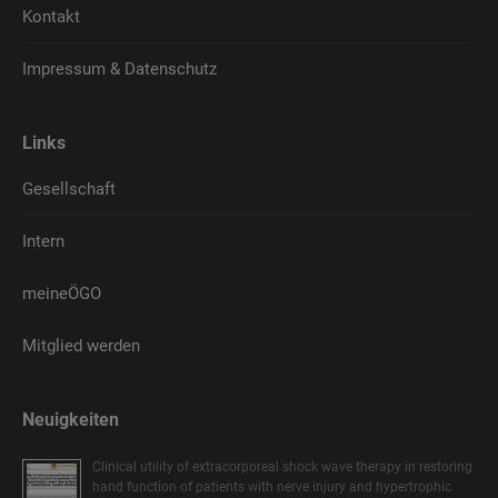
Kontakt
Impressum & Datenschutz
Links
Gesellschaft
Intern
meineÖGO
Mitglied werden
Neuigkeiten
Clinical utility of extracorporeal shock wave therapy in restoring
hand function of patients with nerve injury and hypertrophic