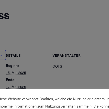
ss
DETAILS
VERANSTALTER
Beginn:
GOTS
15. Mai 2025
Ende:
17. Mai 2025
Website:
iese Website verwendet Cookies, welche die Nutzung erleichtern u
https://gots-kongress.org/
nonyme Informationen zum Nutzungsverhalten sammeln. Sie könn