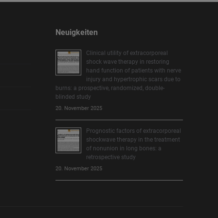
Neuigkeiten
Clinical utility of extracorporeal
shock wave therapy in restoring
hand function of patients with nerve
injury and hypertrophic scars due to
burns: a prospective, randomized, double-
blinded study
20. November 2025
Prognostic factors of extracorporeal
shockwave therapy in the treatment
of nonunion in long bones: a
retrospective study
20. November 2025