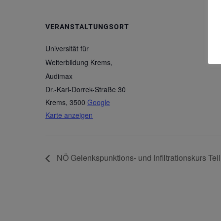
VERANSTALTUNGSORT
Universität für
Weiterbildung Krems,
Audimax
Dr.-Karl-Dorrek-Straße 30
Krems
,
3500
Google
Karte anzeigen
NÖ Gelenkspunktions- und Infiltrationskurs Teil