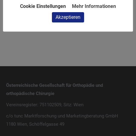
2nd International
World Congress on Osteoporosis,
Cookie Einstellungen
Mehr Informationen
Conference and Expo on 3D
Osteoarthritis and Musculoskeletal
Akzeptieren
Printing and Additive
Diseases – WCO-IOF-ESCEO 2024
Manufacturing
Österreichische Gesellschaft für Orthopädie und
orthopädische Chirurgie
Vereinsregister: 751102509, Sitz: Wien
c/o tunc Marktforschung und Marketingberatung GmbH
1180 Wien, Schöffelgasse 49