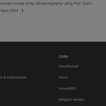
anced course of hip ultrasonography using Prof. Graf’s
nique 2024
Links
Gesellschaft
m & Datenschutz
Intern
meineÖGO
Mitglied werden