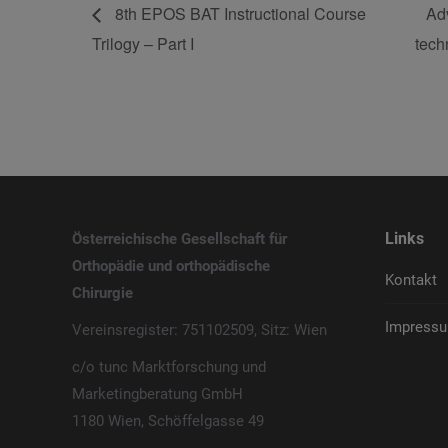
8th EPOS BAT Instructional Course
Adv
Trilogy – Part I
tech
Links
Österreichische Gesellschaft für
Orthopädie und orthopädische
Kontakt
Chirurgie
Impressu
Vereinsregister: 751102509, Sitz: Wien
c/o tunc Marktforschung und
Marketingberatung GmbH
1180 Wien, Schöffelgasse 49