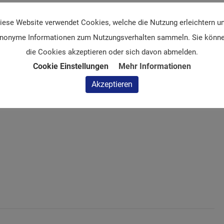
9. März 2024
iese Website verwendet Cookies, welche die Nutzung erleichtern u
Website:
nonyme Informationen zum Nutzungsverhalten sammeln. Sie könn
https://cartilage.org/icrs-
die Cookies akzeptieren oder sich davon abmelden.
focus-osteotomies/
Cookie Einstellungen
Mehr Informationen
Akzeptieren