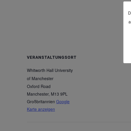
D
a
VERANSTALTUNGSORT
Whitworth Hall University
of Manchester
Oxford Road
Manchester
,
M13 9PL
Großbritannien
Google
Karte anzeigen