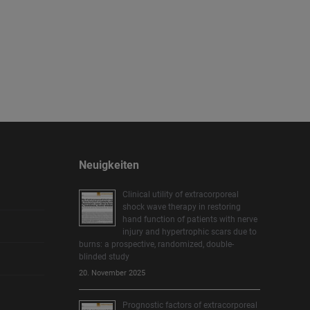
Neuigkeiten
Clinical utility of extracorporeal
shock wave therapy in restoring
hand function of patients with nerve
injury and hypertrophic scars due to
burns: a prospective, randomized, double-
blinded study
20. November 2025
Prognostic factors of extracorporeal