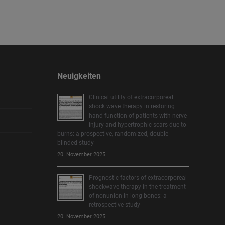
Neuigkeiten
Clinical utility of extracorporeal
shock wave therapy in restoring
hand function of patients with nerve
injury and hypertrophic scars due to
burns: a prospective, randomized, double-
blinded study
20. November 2025
Prognostic factors of extracorporeal
shockwave therapy in the treatment
of nonunion in long bones: a
retrospective study
20. November 2025