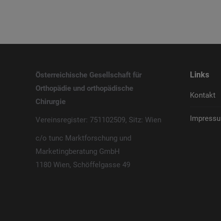
Links
Österreichische Gesellschaft für
Orthopädie und orthopädische
Kontakt
Chirurgie
Impressu
Vereinsregister: 751102509, Sitz: Wien
c/o tunc Marktforschung und
Marketingberatung GmbH
1180 Wien, Schöffelgasse 49