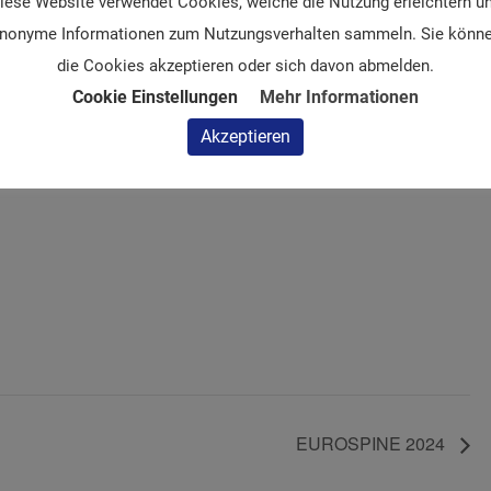
iese Website verwendet Cookies, welche die Nutzung erleichtern u
https://sicot.eventsair.com/
nonyme Informationen zum Nutzungsverhalten sammeln. Sie könn
belgrade/
die Cookies akzeptieren oder sich davon abmelden.
Cookie Einstellungen
Mehr Informationen
Akzeptieren
EUROSPINE 2024