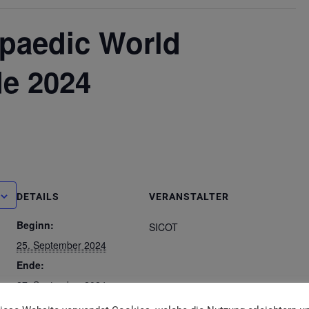
paedic World
e 2024
DETAILS
VERANSTALTER
Beginn:
SICOT
25. September 2024
Ende:
27. September 2024
Website: