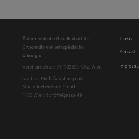
Links
Österreichische Gesellschaft für
Orthopädie und orthopädische
Kontakt
Chirurgie
Impressu
Vereinsregister: 751102509, Sitz: Wien
c/o tunc Marktforschung und
Marketingberatung GmbH
1180 Wien, Schöffelgasse 49