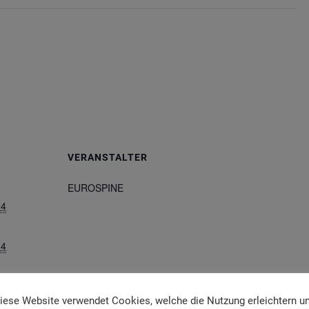
VERANSTALTER
EUROSPINE
24
24
urospinemee
iese Website verwendet Cookies, welche die Nutzung erleichtern u
a2024