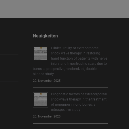
Neuigkeiten
Clinical utility of extracorporeal
shock wave therapy in restoring
hand function of patients with nerve
injury and hypertrophic scars due to
burns: a prospective, randomized, double-
blinded study
20. November 2025
Prognostic factors of extracorporeal
shockwave therapy in the treatment
of nonunion in long bones: a
retrospective study
20. November 2025